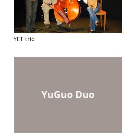
YET trio